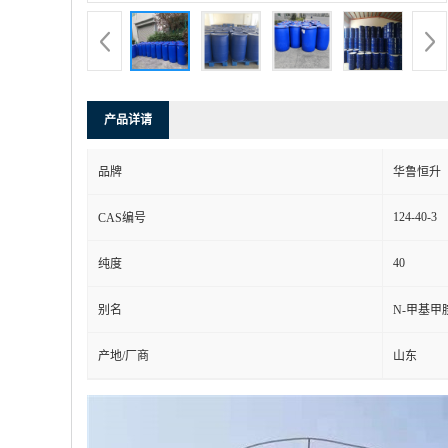
产品详请
品牌
华鲁恒升
124-40-3
CAS编号
40
纯度
别名
N-甲基甲胺
产地/厂商
山东