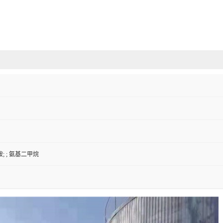
; ; 氨基二甲烷