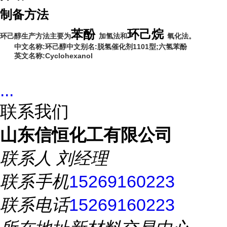
制备方法
苯酚
环己烷
环己醇生产方法主要为
加氢法和
氧化法。
中文名称:环己醇
中文别名:脱氢催化剂1101型;六氢苯酚
英文名称:Cyclohexanol
...
联系我们
山东信恒化工有限公司
联系人
刘经理
联系手机
15269160223
联系电话
15269160223