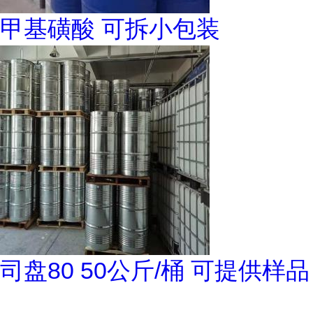
甲基磺酸 可拆小包装
司盘80 50公斤/桶 可提供样品