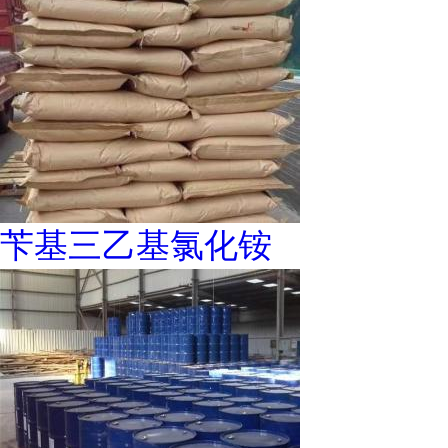
苄基三乙基氯化铵