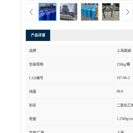
产品详请
品牌
上海氯碱
包装规格
250kg/桶
107-06-2
CAS编号
99.9
纯度
别名
二氯化乙烯
1.2569g/c
密度