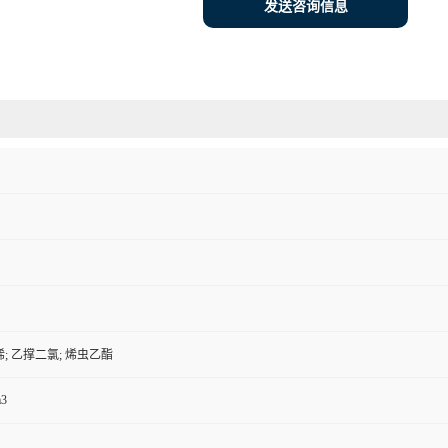
发送咨询信息
; 乙撑二氯; 烯虫乙酯
m3