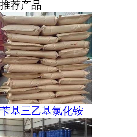
推荐产品
苄基三乙基氯化铵