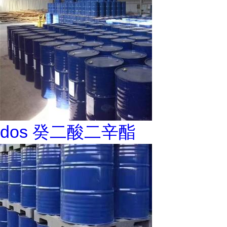
dos 癸二酸二辛酯