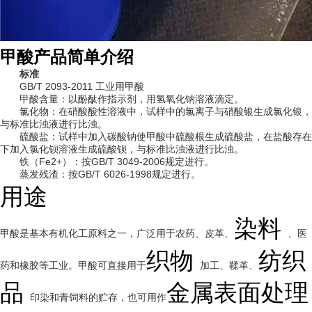
甲酸产品简单介绍
标准
GB/T 2093-2011 工业用甲酸
甲酸含量：以酚酞作指示剂，用氢氧化钠溶液滴定。
氯化物：在硝酸酸性溶液中，试样中的氯离子与硝酸银生成氯化银，
与标准比浊液进行比浊。
硫酸盐：试样中加入碳酸钠使甲酸中硫酸根生成硫酸盐，在盐酸存在
下加入氯化钡溶液生成硫酸钡，与标准比浊液进行比浊。
铁（Fe2+）：按GB/T 3049-2006规定进行。
蒸发残渣：按GB/T 6026-1998规定进行。
用途
染料
甲酸是基本有机化工原料之一，广泛用于农药、皮革、
、医
织物
纺织
药和橡胶等工业。甲酸可直接用于
加工、鞣革、
品
金属表面处理
印染和青饲料的贮存，也可用作