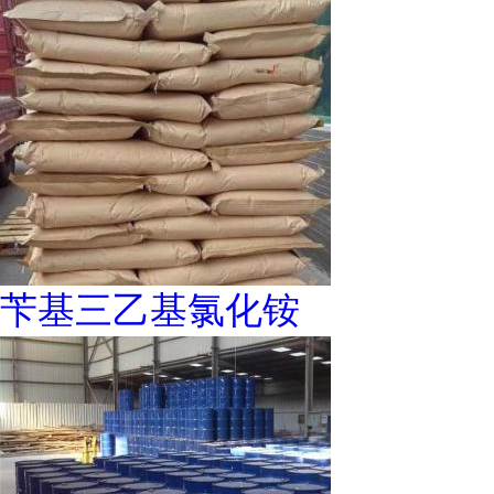
苄基三乙基氯化铵