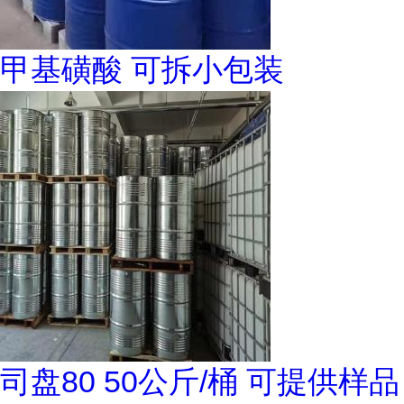
甲基磺酸 可拆小包装
司盘80 50公斤/桶 可提供样品