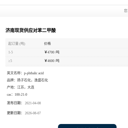
您
济南现货供应对苯二甲酸
起订量 (吨)
价格
1-5
￥
4700 /吨
≥5
￥
4600 /吨
英文名称：
p-phthalic acid
品牌：
扬子石化，逸盛石化
产地：
江苏，大连
cas：
100-21-0
发布日期：
2021-04-08
更新日期：
2026-08-07