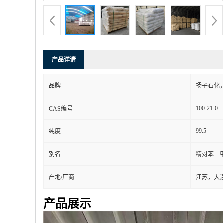
产品详请
品牌
扬子石化
100-21-0
CAS编号
99.5
纯度
别名
精对苯二甲
产地/厂商
江苏，大
产品展示