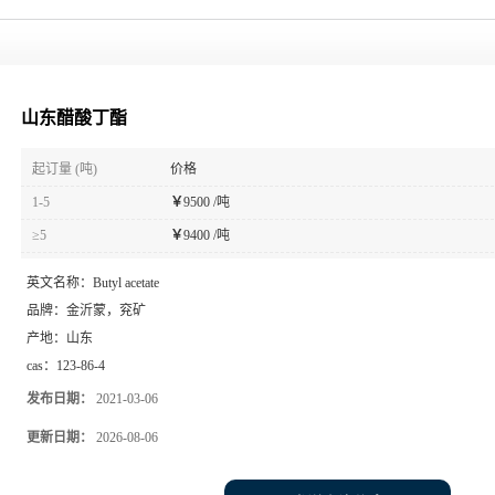
山东醋酸丁酯
起订量 (吨)
价格
1-5
￥
9500 /吨
≥5
￥
9400 /吨
英文名称：
Butyl acetate
品牌：
金沂蒙，兖矿
产地：
山东
cas：
123-86-4
发布日期：
2021-03-06
更新日期：
2026-08-06