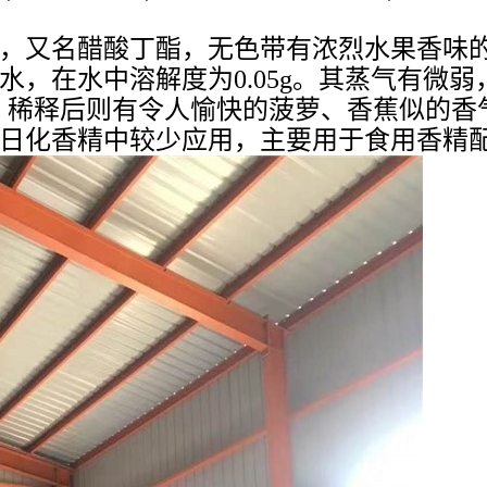
，又名醋酸丁酯，无色带有浓烈水果香味的
在水中溶解度为0.05g。其蒸气有微弱，空气
香气，稀释后则有令人愉快的菠萝、香蕉似的
日化香精中较少应用，主要用于食用香精