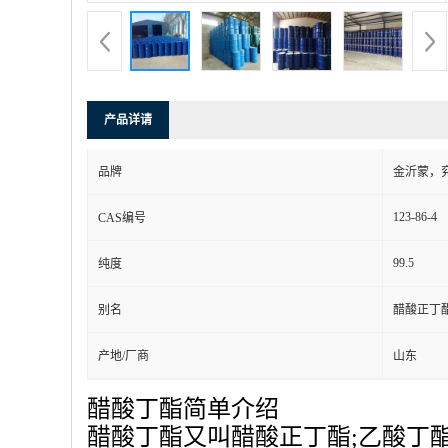
产品详请
品牌
金沂蒙，
123-86-4
CAS编号
99.5
纯度
别名
醋酸正丁酯
产地/厂商
山东
醋酸丁酯简单介绍
醋酸丁酯又叫醋酸正丁酯;乙酸丁酯;乙