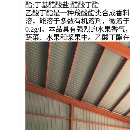
酯;丁基醋酸盐;醋酸丁酯
乙酸丁酯是一种羧酸酯类合成香料
溶，能溶于多数有机溶剂，微溶于水，
0.2g/l。本品具有强烈的水果
蔬菜、水果和浆果中。乙酸丁酯在