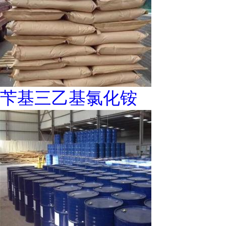
苄基三乙基氯化铵