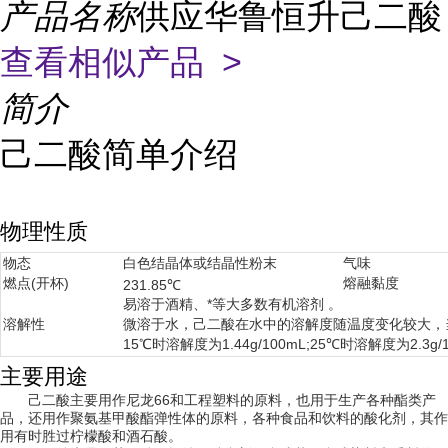
产品名称
供应华鲁恒升己二酸
查看相似产品 >
简介
己二酸简单介绍
物理性质
物态
白色结晶体或结晶性粉末
气味
燃点(开杯)
熔融黏度
231.85℃
易溶于酒精、*等大多数有机溶剂 。
溶解性
微溶于水，己二酸在水中的溶解度随温度变化较大，当
15℃时溶解度为1.44g/100mL;25℃时溶解度为2.3g/
主要用途
己二酸主要用作尼龙66和工程塑料的原料，也用于生产各种酯类产
品，还用作聚氨基甲酸酯弹性体的原料，各种食品和饮料的酸化剂，其作
用有时胜过柠檬酸和酒石酸。