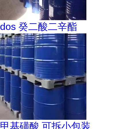
dos 癸二酸二辛酯
甲基磺酸 可拆小包装