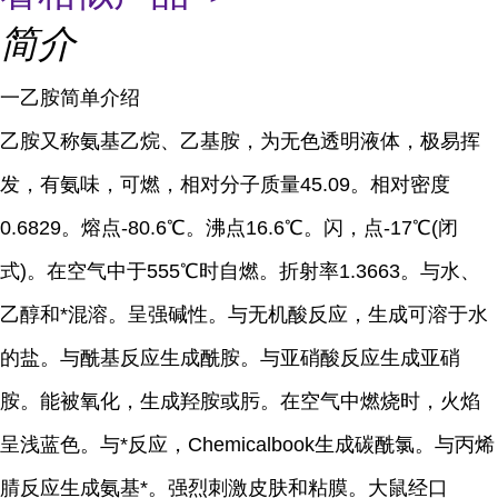
简介
一乙胺简单介绍
乙胺又称氨基乙烷、乙基胺，为无色透明液体，极易挥
发，有氨味，可燃，相对分子质量45.09。相对密度
0.6829。熔点-80.6℃。沸点16.6℃。闪，点-17℃(闭
式)。在空气中于555℃时自燃。折射率1.3663。与水、
乙醇和*混溶。呈强碱性。与无机酸反应，生成可溶于水
的盐。与酰基反应生成酰胺。与亚硝酸反应生成亚硝
胺。能被氧化，生成羟胺或肟。在空气中燃烧时，火焰
呈浅蓝色。与*反应，Chemicalbook生成碳酰氯。与丙烯
腈反应生成氨基*。强烈刺激皮肤和粘膜。大鼠经口