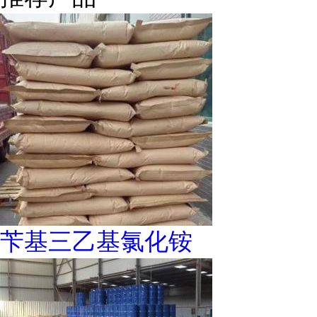
苄基三乙基氯化铵