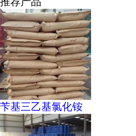
推荐产品
苄基三乙基氯化铵