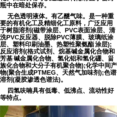
瓶中在暗处保存。
无色透明液体。有乙醚气味。是一种重
要的有机化工及精细化工原料，广泛应用
于树脂溶剂(磁带涂层、PVC表面涂层、清
洗PVC反应器、脱除PVC薄膜、玻璃纸涂
层、塑料印刷油墨、
热塑性聚氨酯
涂层);
反应溶剂(格式试剂、烷基碱金属化合物和
芳基
碱金属化合物、氢化铝和氢化硼、甾
族化合物和大分子有机聚合物);化学中间产
物(聚合生成PTMEG、天然气加味剂);色谱
溶剂(凝胶渗透色谱法)。
四氢呋喃具有低毒、低沸点、流动性好
等特点。