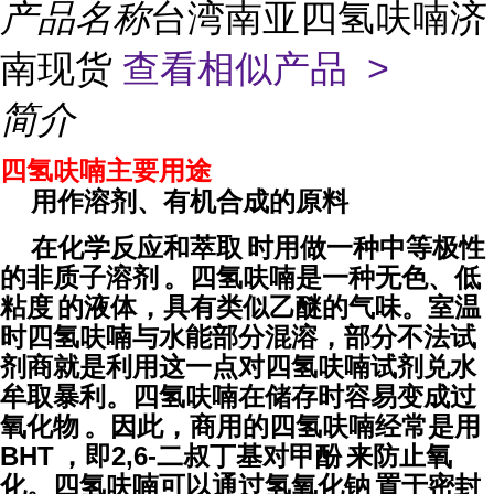
产品名称
台湾南亚四氢呋喃济
南现货
查看相似产品 >
简介
四氢呋喃主要用途
用作溶剂、有机合成的原料
在化学反应和
萃取
时用做一种中等极性
的非质子
溶剂
。四氢呋喃是一种无色、低
粘度
的液体，具有类似乙醚的气味。室温
时四氢呋喃与水能部分混溶，部分不法试
剂商就是利用这一点对四氢呋喃试剂兑水
牟取暴利。四氢呋喃在储存时容易变成
过
氧化物
。因此，商用的四氢呋喃经常是用
BHT
，即
2,6-二叔丁基对甲酚
来防止氧
化。四氢呋喃可以通过
氢氧化钠
置于密封