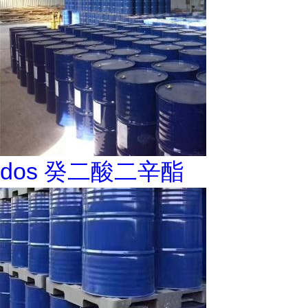
dos 癸二酸二辛酯