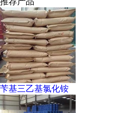
推荐产品
苄基三乙基氯化铵