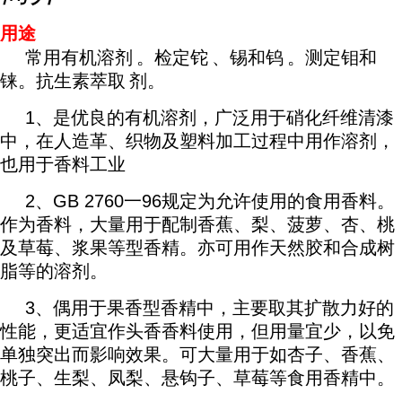
用途
常用
有机溶剂
。检定
铊
、锡和
钨
。测定钼和
铼。抗生素
萃取
剂。
1、是优良的有机溶剂，广泛用于硝化纤维清漆
中，在人造革、织物及塑料加工过程中用作溶剂，
也用于香料工业
2、GB 2760一96规定为允许使用的食用香料。
作为香料，大量用于配制香蕉、梨、菠萝、杏、桃
及草莓、浆果等型香精。亦可用作天然胶和合成树
脂等的溶剂。
3、偶用于果香型香精中，主要取其扩散力好的
性能，更适宜作头香香料使用，但用量宜少，以免
单独突出而影响效果。可大量用于如杏子、香蕉、
桃子、生梨、凤梨、悬钩子、草莓等食用香精中。