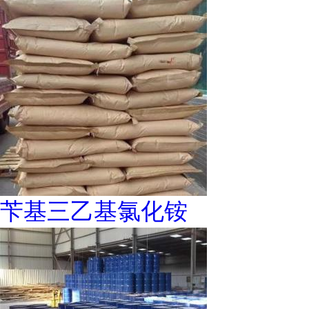
苄基三乙基氯化铵