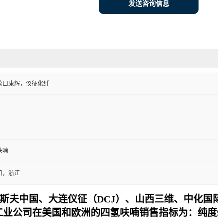
发送咨询信息
营口康辉，仪征化纤
呋喃
口，浙江
斯夫中国、大连仪征（DCJ）、山西三维、中化国
ll工业公司在美国和欧洲的四氢呋喃销售指标为：纯度99.9