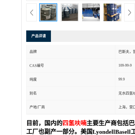
产品详请
品牌
巴斯夫，
109-99-9
CAS编号
99.9
纯度
别名
无水四氢
产地/厂商
上海，营
目前，国内的
四氢呋喃
主要生产商包括巴
工厂也副产一部分。美国LyondellBase