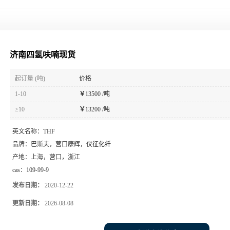
济南四氢呋喃现货
起订量 (吨)
价格
1-10
￥
13500 /吨
≥10
￥
13200 /吨
英文名称：
THF
品牌：
巴斯夫，营口康辉，仪征化纤
产地：
上海，营口，浙江
cas：
109-99-9
发布日期：
2020-12-22
更新日期：
2026-08-08