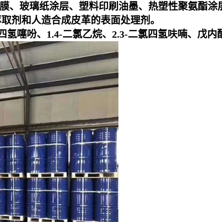
C薄膜、玻璃纸涂层、塑料印刷油墨、热塑性聚氨酯
墨，萃取剂和人造合成皮革的表面处理剂。
氢噻吩、1.4-二氯乙烷、2.3-二氯四氢呋喃、戊