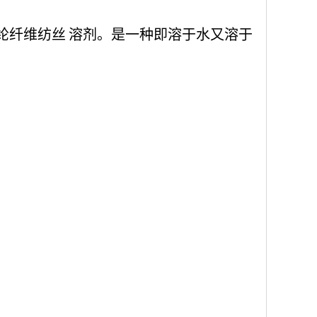
纶纤维
纺丝
溶剂。是一种即溶于水又溶于