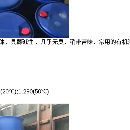
晶体。具
弱碱性
，几乎无臭，稍带苦味，常用的
有机
2(20℃);1.290(50℃)