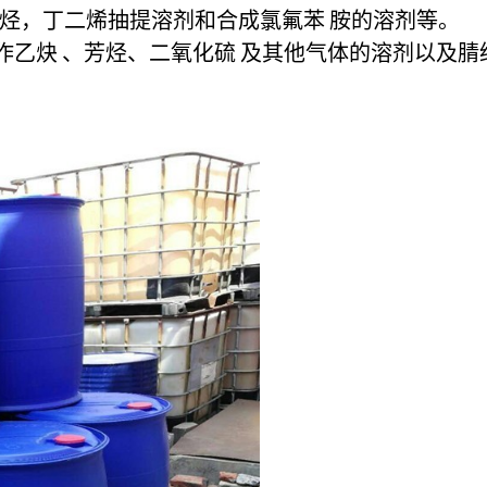
烃，丁二烯抽提溶剂和合成氯
氟苯
胺的溶剂等。
作
乙炔
、芳烃、
二氧化硫
及其他气体的溶剂以及腈
。