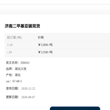
济南二甲基亚砜现货
起订量 (吨)
价格
1-10
￥
12800 /吨
≥10
￥
12500 /吨
英文名称：
DMSO
品牌：
湖北兴发
产地：
湖北
cas：
67-68-5
发布日期：
2020-12-22
更新日期：
2026-08-07