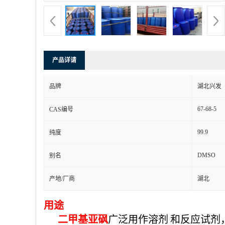
产品详请
品牌
湖北兴发
67-68-5
CAS编号
99.9
纯度
DMSO
别名
产地/厂商
湖北
用途
二甲基亚砜
广泛用作
溶剂
和反应试剂