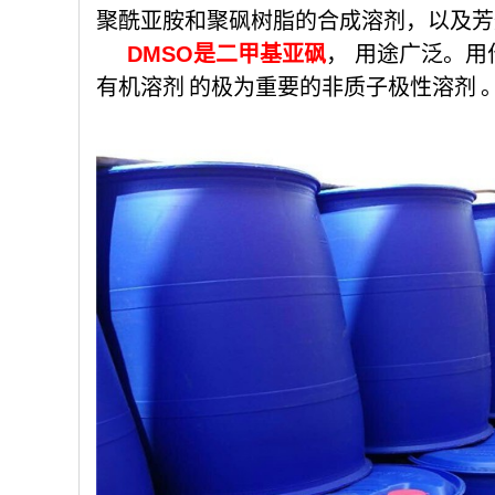
聚酰亚胺和聚砜树脂的合成溶剂，以及芳
DMSO是二甲基亚砜
， 用途广泛。用
有机溶剂
的极为重要的非质子
极性溶剂