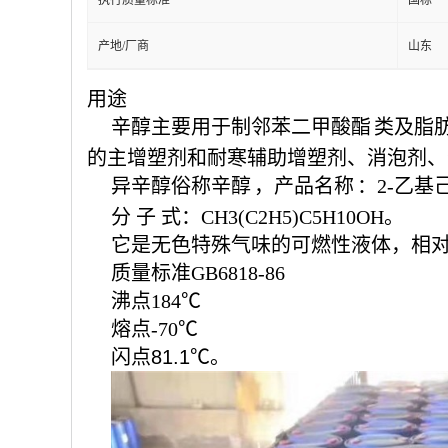
执行质量标准
国标
产地/厂商
山东
用途
辛醇主要用于制
邻苯二甲酸酯
类及脂
的主增塑剂和耐寒辅助增塑剂、消泡剂、
异辛醇俗称
辛醇
，
产品名称
：2-乙基
分 子 式：CH3(C2H5)C5H10OH。
它是无色特殊气味的可燃性液体，相对密
质量标准GB6818-86
沸点184℃
熔点-70℃
闪点81.1℃。