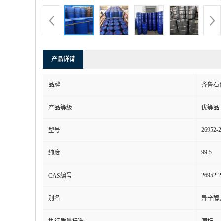
产品详请
品牌
齐鲁石
产品等级
优等品
26952-2
型号
99.5
纯度
26952-2
CAS编号
别名
异辛醇