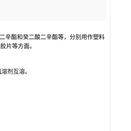
二辛酯和癸二酸二辛酯等，分别用作塑料
、胶片等方面。
机溶剂互溶。