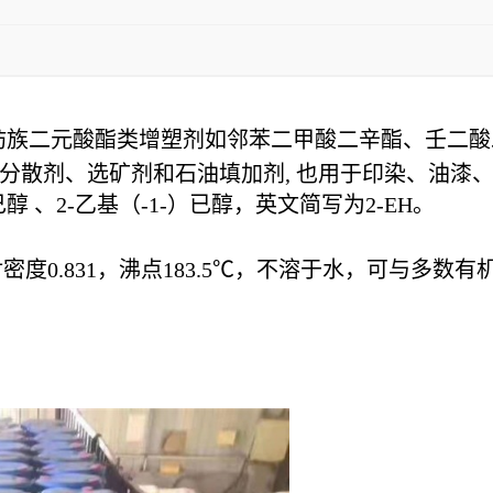
肪族二元酸酯类增塑剂如邻苯二甲酸二辛酯、壬二酸
分散剂、选矿剂和石油填加剂, 也用于印染、油漆
己醇 、2-乙基（-1-）已醇，英文简写为2-EH。
度0.831，沸点183.5℃，不溶于水，可与多数有