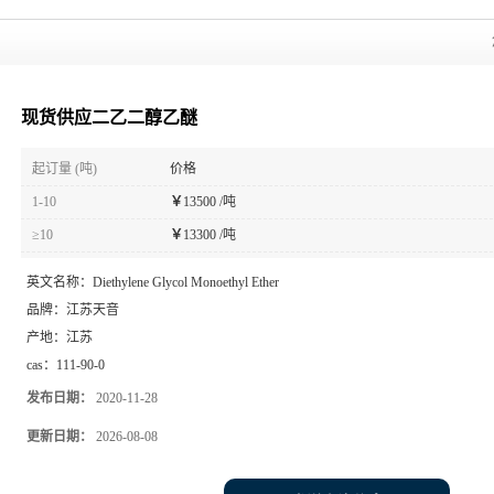
现货供应二乙二醇乙醚
起订量 (吨)
价格
1-10
￥
13500 /吨
≥10
￥
13300 /吨
英文名称：
Diethylene Glycol Monoethyl Ether
品牌：
江苏天音
产地：
江苏
cas：
111-90-0
发布日期：
2020-11-28
更新日期：
2026-08-08