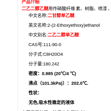
产品介绍
二乙二醇乙醚
用作硝酸
纤维
素、树脂、
喷漆
中文名称:
二甘醇单乙醚
英文名称:2-(2-Ethoxyethoxy)ethanol
中文别名:
二乙二醇单乙醚
CAS号:111-90-0
分子式:C8H20O4
分子量:180.242
密度：0.985 (20℃/4 ℃)
沸点（101.3kPa)）：202.0℃.
性状：
无色,吸水性稳定的液体