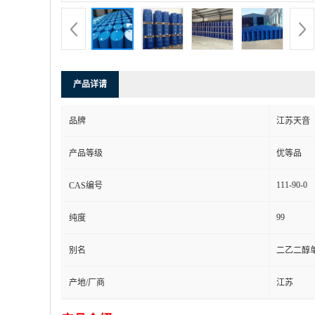
产品详请
品牌
江苏天音
产品等级
优等品
111-90-0
CAS编号
99
纯度
别名
二乙二醇
产地/厂商
江苏