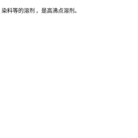
、染料等的
溶剂
，是高沸点溶剂。