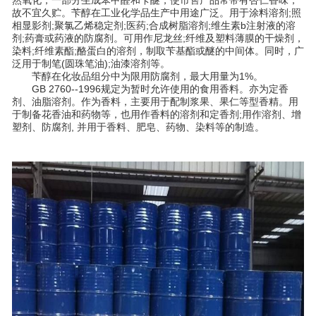
故不宜久贮。苄醇在工业化学品生产中用途广泛。用于涂料溶剂;照
相显影剂;聚氯乙烯稳定剂;医药;合成树脂溶剂;维生素b注射液的溶
剂;药膏或药液的防腐剂。可用作尼龙丝;纤维及塑料薄膜的干燥剂，
染料;纤维素酯;酪蛋白的溶剂，制取苄基酯或醚的中间体。同时，广
泛用于制笔(圆珠笔油);油漆溶剂等。
苄醇在化妆品组分中为限用防腐剂，最大用量为1%。
GB 2760--1996规定为暂时允许使用的食用香料。亦为定香
剂、油脂溶剂。作为香料，主要用于配制浆果、果仁等型香精。用
于制备花香油和药物等，也用作香料的溶剂和定香剂;用作溶剂、增
塑剂、防腐剂, 并用于香料、肥皂、药物、染料等的制造。