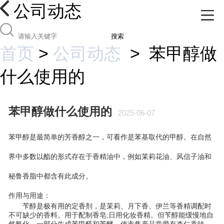
公司动态
搜索
首页
>
公司动态
>
苯甲醇做
什么使用的
苯甲醇做什么使用的
2025-06-07
苯甲醇是最简单的芳香醇之一，可看作是苯基取代的甲醇。在自然
界中多数以酯的形式存在于香精油中，例如茉莉花油、风信子油和
秘鲁香脂中都含有此成分。
作用与用途：
苄醇是极有用的定香剂，是茉莉、月下香、伊兰等香精调配时
不可缺少的香料。用于配制香皂;日用化妆香精。但苄醇能缓慢地自
然氧化，一部分生成苯甲醛和苄醚，使市售产品常带有杏仁香味，