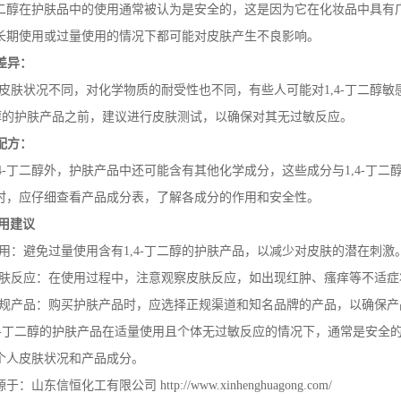
二醇在护肤品中的使用通常被认为是安全的，这是因为它在化妆品中具有
长期使用或过量使用的情况下都可能对皮肤产生不良影响。
差异：
的皮肤状况不同，对化学物质的耐受性也不同，有些人可能对
1,4-
丁二醇敏
醇的护肤产品之前，建议进行皮肤测试，以确保对其无过敏反应。
配方：
4-
丁二醇外，护肤产品中还可能含有其他化学成分，这些成分与
1,4-
丁二
时，应仔细查看产品成分表，了解各成分的作用和安全性。
用建议
使用：避免过量使用含有
1,4-
丁二醇的护肤产品，以减少对皮肤的潜在刺激
皮肤反应：在使用过程中，注意观察皮肤反应，如出现红肿、瘙痒等不适
正规产品：购买护肤产品时，应选择正规渠道和知名品牌的产品，以确保产
-
丁二醇的护肤产品在适量使用且个体无过敏反应的情况下，通常是安全
个人皮肤状况和产品成分。
源于：山东信恒化工有限公司
http://www.xinhenghuagong.com/