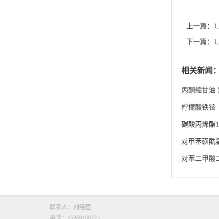
上一篇：
下一篇：
相关新闻
丙酮缩甘油
柠檬酸铁铵
碳酸丙烯酯108
对甲苯磺酰
对苯二甲酸
联系人：刘经理
电话：15269160223