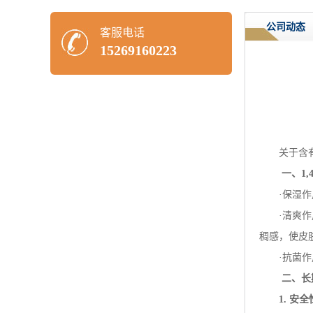
公司动态
客服电话
15269160223
关于含
一、
1,
·保湿
·清爽
稠感，使皮
·抗菌
二、长
1.
安全