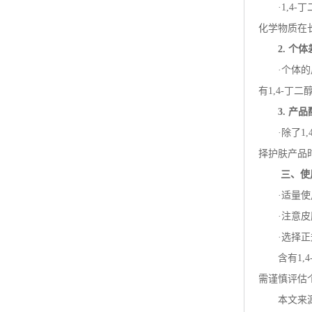
·
1,4-
丁
化学物质在
2.
个体
·个体
有
1,4-
丁二
3.
产品
·除了
1,
择护肤产品
三、使
·适量
·注意
·选择
含有
1,4
需谨慎评估
本文来