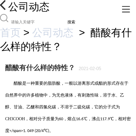
公司动态
搜索
首页
>
公司动态
>
醋酸有什
么样的特性？
醋酸有什么样的特性？
2021-02-05
醋酸是一种重要的脂肪酸，一般以游离形式或酯的形式存在于
自然界中的
许多植物中，为无色液体，有刺激性味，
溶于水、乙
醇、甘油、乙醚和四氯化碳，不溶于二硫化碳，它的
分子式为
CH3COOH
，相对分子质量为
，熔点
℃，沸点
℃，相对密
60
16.6
117.9
度
℃
。
</span>1. 049 (20/4
)