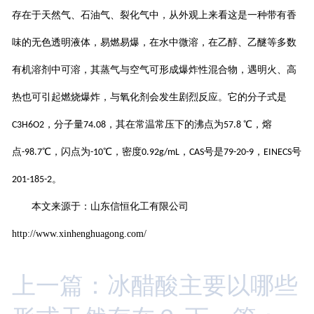
存在于天然气、石油气、裂化气中，从外观上来看这是一种带有香
味的无色透明液体，易燃易爆，在水中微溶，在乙醇、乙醚等多数
有机溶剂中可溶，其蒸气与空气可形成爆炸性混合物，遇明火、高
热也可引起燃烧爆炸，与氧化剂会发生剧烈反应。它的分子式是
，分子量
，其在常温常压下的沸点为
℃，熔
C3H6O2
74.08
57.8
点
℃，闪点为
℃，密度
，
号是
，
号
-98.7
-10
0.92g/mL
CAS
79-20-9
EINECS
。
201-185-2
本文来源于：山东信恒化工有限公司
http://www.xinhenghuagong.com/
上一篇：冰醋酸主要以哪些