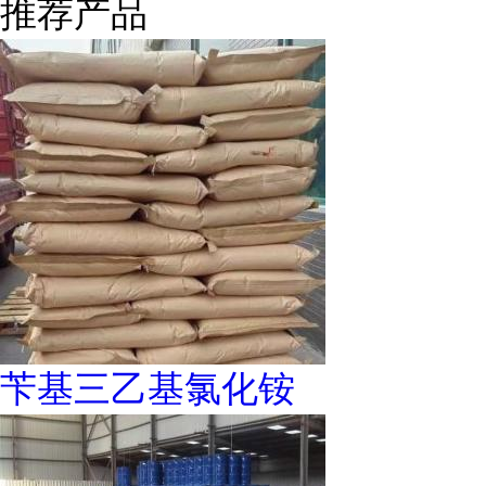
推荐产品
苄基三乙基氯化铵