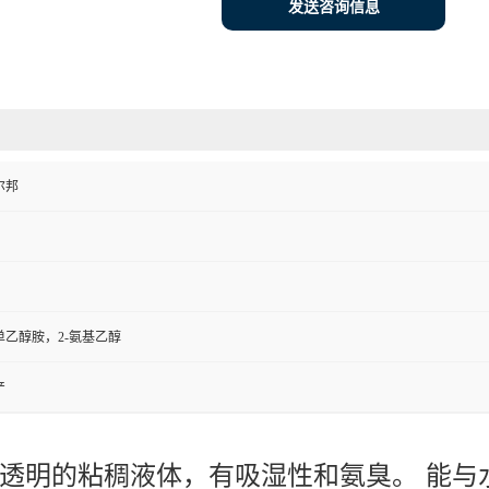
发送咨询信息
尔邦
单乙醇胺，2-氨基乙醇
产
透明的粘稠液体，有吸湿性和氨臭。 能与