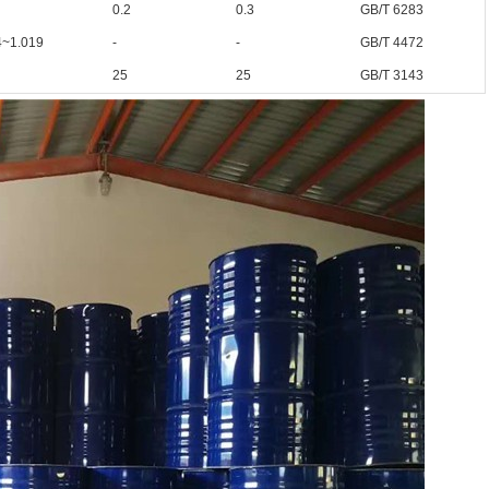
0.2
0.3
GB/T 6283
4~1.019
-
-
GB/T 4472
25
25
GB/T 3143