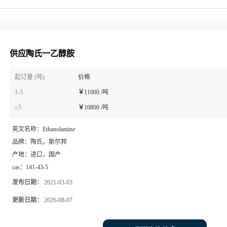
供应陶氏一乙醇胺
起订量 (吨)
价格
1-5
￥
11000 /吨
≥5
￥
10800 /吨
英文名称：
Ethanolamine
品牌：
陶氏，斯尔邦
产地：
进口，国产
cas：
141-43-5
发布日期：
2021-03-03
更新日期：
2026-08-07