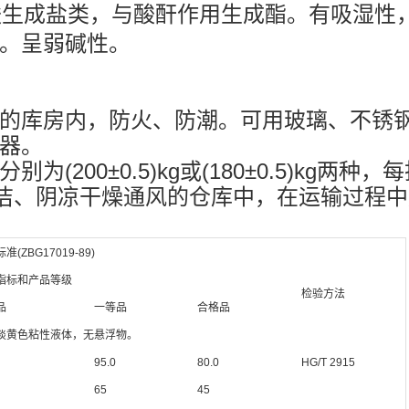
酸生成盐类，与酸酐作用生成酯。有吸湿性
。呈弱碱性。
燥的库房内，防火、防潮。可用玻璃、不锈
器。
(200±0.5)kg或(180±0.5)kg两
在清洁、阴凉干燥通风的仓库中，在运输过程
准(ZBG17019-89)
指标和产品等级
检验方法
品
一等品
合格品
淡黄色粘性液体，无悬浮物。
95.0
80.0
HG/T 2915
65
45