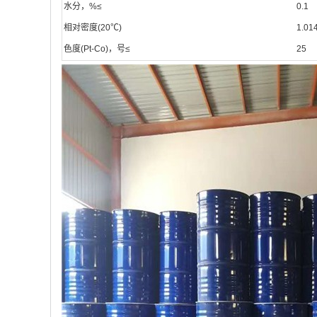
水分，%≤
0.1
相对密度(20℃)
1.01
色度(Pt-Co)，号≤
25