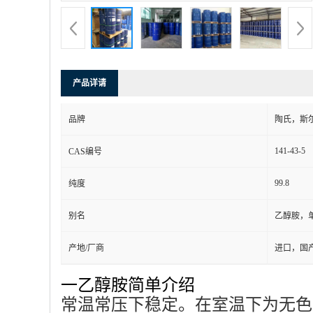
产品详请
品牌
陶氏，斯
141-43-5
CAS编号
99.8
纯度
别名
乙醇胺，
产地/厂商
进口，国
一乙醇胺简单介绍
常温常压下稳定。在室温下为无色