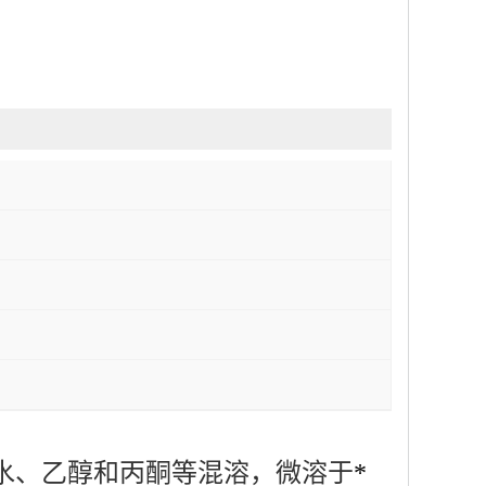
水、乙醇和丙酮等混溶，微溶于
*