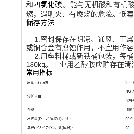
和
。能与无机酸和有机
四氯化碳
燃，遇明火、有燃烧的危险。低毒
储存方法
1.密封保存在阴凉、通风、干
或铜合金有腐蚀作用，不宜用作容
2.用塑料桶或新铁桶包装，每桶分别为
180kg。工业用乙醇胺应贮存
常用指标
质量执行标准
行业标
技术
分析项目
优等
外观
清晰
总胺量(以一乙醇胺计)，%≥
99.0
沸程(168~174℃)，%(体积)≥
95